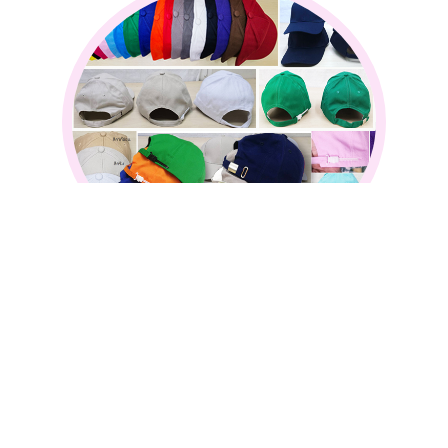
หมวกแก๊ปพรีเมี่ยม
หมวกแก๊ปพรีเมี่ยม
วัสดุพรีเมี่ยมเกรดสูง สัมผัสนุ่มหรูเหนือระดับ
โครงคงรูปแน่น ปีกโค้งรับสัดส่วนใบหน้าอย่างพอดี
ซับเหงื่อรวดเร็ว ระบายอากาศดี ใส่สบายได้ทั้งวัน