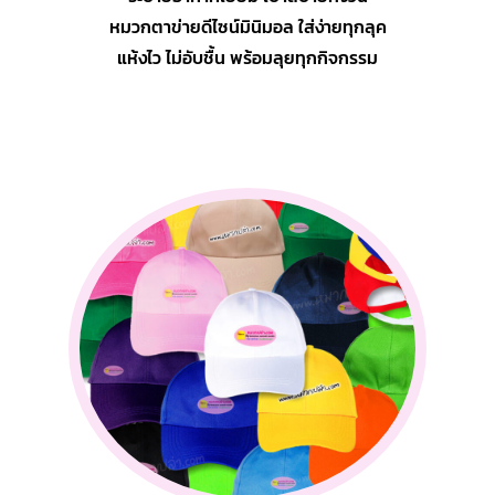
หมวกตาข่ายดีไซน์มินิมอล ใส่ง่ายทุกลุค
แห้งไว ไม่อับชื้น พร้อมลุยทุกกิจกรรม