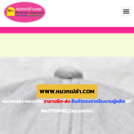
WWW.หมวกเปล่า.COM
หมวกเปล่า-หมวกปัก
ราคาปลีก-ส่ง
สินค้าตรงจากโรงงานผู้ผลิต
BY
MASTERPIECEหมวกเปล่า