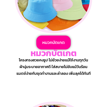
หมวกบัตเกต
หมวกบัตเกต
โครงทรงสวยคงรูป ไม่ย้วยง่ายแม้ใช้งานทุกวัน
ผ้านุ่มระบายอากาศดี ใส่สบายไม่อับแม้วันร้อน
แมตช์ง่ายกับชุดทำงานและลำลอง เพิ่มลุคได้ทันที